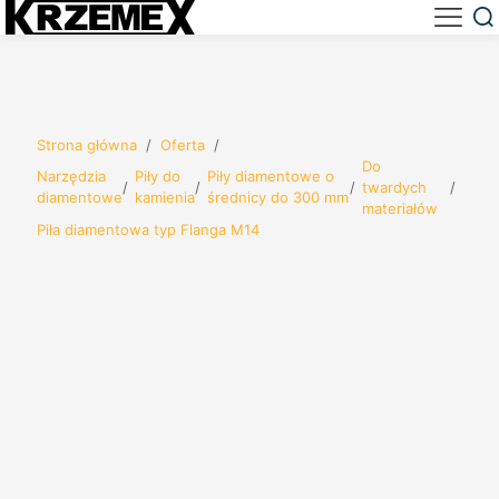
Strona główna
/
Oferta
/
Do
Narzędzia
Piły do
Piły diamentowe o
/
/
/
twardych
/
diamentowe
kamienia
średnicy do 300 mm
materiałów
Piła diamentowa typ Flanga M14