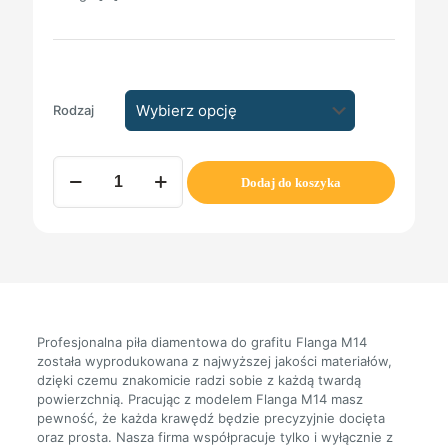
Rodzaj
ilość
Dodaj do koszyka
Piła
diamentowa
typ
Flanga
M14
Profesjonalna piła diamentowa do grafitu Flanga M14
została wyprodukowana z najwyższej jakości materiałów,
dzięki czemu znakomicie radzi sobie z każdą twardą
powierzchnią. Pracując z modelem Flanga M14 masz
pewność, że każda krawędź będzie precyzyjnie docięta
oraz prosta. Nasza firma współpracuje tylko i wyłącznie z