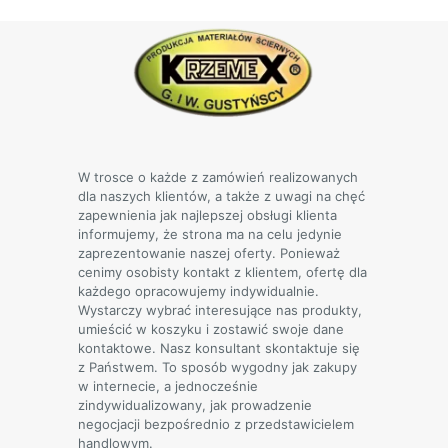
Opcje
można
wybrać
na
stronie
produktu
W trosce o każde z zamówień realizowanych
dla naszych klientów, a także z uwagi na chęć
zapewnienia jak najlepszej obsługi klienta
informujemy, że strona ma na celu jedynie
zaprezentowanie naszej oferty. Ponieważ
cenimy osobisty kontakt z klientem, ofertę dla
każdego opracowujemy indywidualnie.
Wystarczy wybrać interesujące nas produkty,
umieścić w koszyku i zostawić swoje dane
kontaktowe. Nasz konsultant skontaktuje się
z Państwem. To sposób wygodny jak zakupy
w internecie, a jednocześnie
zindywidualizowany, jak prowadzenie
negocjacji bezpośrednio z przedstawicielem
handlowym.