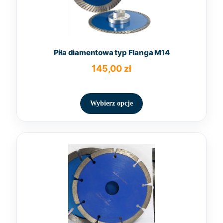
Piła diamentowa typ Flanga M14
145,00
zł
Ten
produkt
Wybierz opcje
ma
wiele
wariantów.
Opcje
można
wybrać
na
stronie
produktu