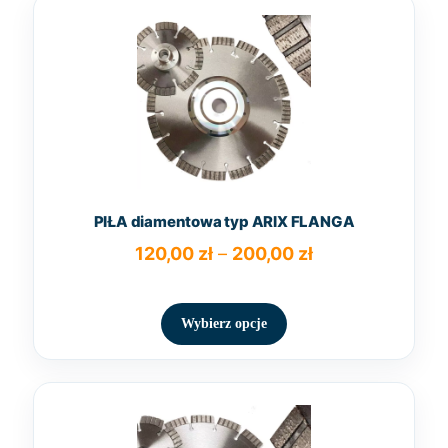
PIŁA diamentowa typ ARIX FLANGA
Zakres
120,00
zł
–
200,00
zł
cen:
Ten
od
produkt
120,00 zł
Wybierz opcje
ma
do
wiele
200,00 zł
wariantów.
Opcje
można
wybrać