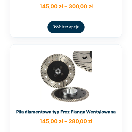
Zakres
145,00
zł
–
300,00
zł
cen:
Ten
od
produkt
145,00 zł
Wybierz opcje
ma
do
wiele
300,00 zł
wariantów.
Opcje
można
wybrać
na
stronie
produktu
Piła diamentowa typ Frez Flanga Wentylowana
Zakres
145,00
zł
–
280,00
zł
cen: