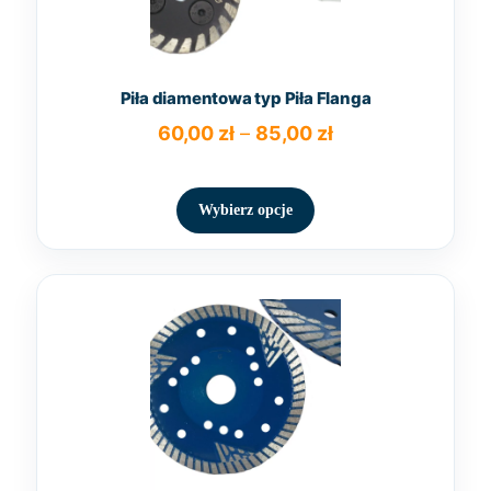
Piła diamentowa typ Piła Flanga
Zakres
60,00
zł
–
85,00
zł
cen:
Ten
od
produkt
60,00 zł
Wybierz opcje
ma
do
wiele
85,00 zł
wariantów.
Opcje
można
wybrać
na
stronie
produktu