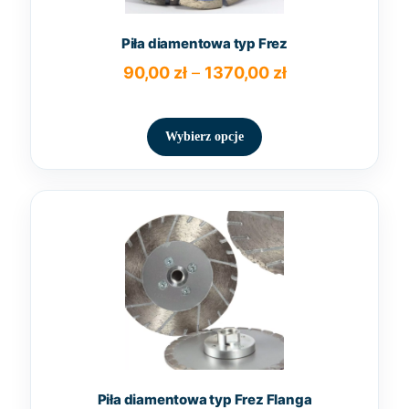
Piła diamentowa typ Frez
Zakres
90,00
zł
–
1370,00
zł
cen:
Ten
od
produkt
90,00 zł
Wybierz opcje
ma
do
wiele
1370,00 zł
wariantów.
Opcje
można
wybrać
na
stronie
produktu
Piła diamentowa typ Frez Flanga