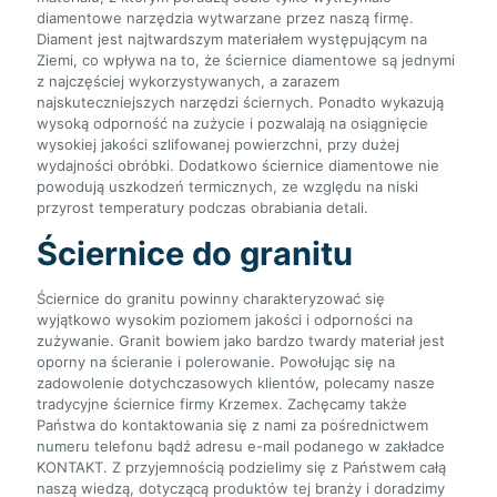
diamentowe narzędzia wytwarzane przez naszą firmę.
Diament jest najtwardszym materiałem występującym na
Ziemi, co wpływa na to, że ściernice diamentowe są jednymi
z najczęściej wykorzystywanych, a zarazem
najskuteczniejszych narzędzi ściernych. Ponadto wykazują
wysoką odporność na zużycie i pozwalają na osiągnięcie
wysokiej jakości szlifowanej powierzchni, przy dużej
wydajności obróbki. Dodatkowo ściernice diamentowe nie
powodują uszkodzeń termicznych, ze względu na niski
przyrost temperatury podczas obrabiania detali.
Ściernice do granitu
Ściernice do granitu powinny charakteryzować się
wyjątkowo wysokim poziomem jakości i odporności na
zużywanie. Granit bowiem jako bardzo twardy materiał jest
oporny na ścieranie i polerowanie. Powołując się na
zadowolenie dotychczasowych klientów, polecamy nasze
tradycyjne ściernice firmy Krzemex. Zachęcamy także
Państwa do kontaktowania się z nami za pośrednictwem
numeru telefonu bądź adresu e-mail podanego w zakładce
KONTAKT. Z przyjemnością podzielimy się z Państwem całą
naszą wiedzą, dotyczącą produktów tej branży i doradzimy