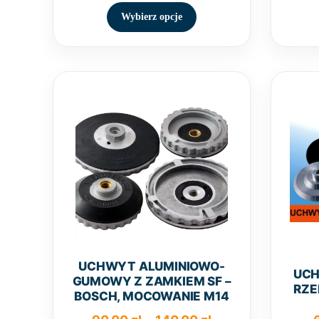
Ten
od
produkt
70,00 zł
Wybierz opcje
ma
do
wiele
95,00 zł
wariantów.
Opcje
można
wybrać
na
stronie
produktu
UCHWYT ALUMINIOWO-
UCH
GUMOWY Z ZAMKIEM SF –
RZE
BOSCH, MOCOWANIE M14