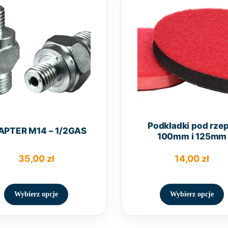
Podkładki pod rzep
APTER M14 – 1/2GAS
100mm i 125mm
35,00
zł
14,00
zł
Ten
T
produkt
p
Wybierz opcje
Wybierz opcje
ma
wiele
w