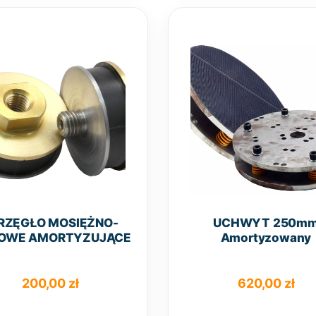
wariantów.
w
Opcje
O
można
wybrać
na
n
stronie
s
produktu
p
RZĘGŁO MOSIĘŻNO-
UCHWYT 250m
OWE AMORTYZUJĄCE
Amortyzowany
200,00
zł
620,00
zł