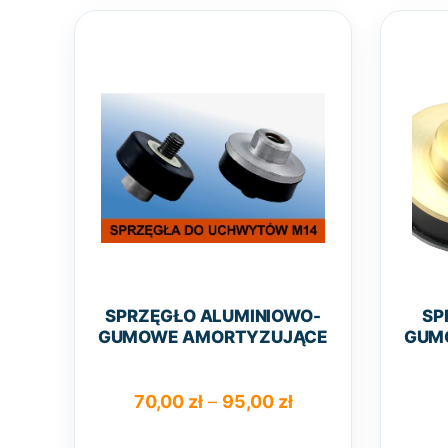
wariantów.
Opcje
można
wybrać
na
stronie
produktu
SPRZĘGŁO ALUMINIOWO-
SP
GUMOWE AMORTYZUJĄCE
GUM
Zakres
70,00
zł
–
95,00
zł
cen: