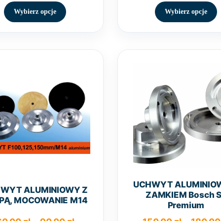
Ten
T
produkt
p
Wybierz opcje
Wybierz opcje
ma
wiele
w
wariantów.
w
Opcje
O
można
wybrać
na
n
stronie
s
produktu
p
UCHWYT ALUMINIO
WYT ALUMINIOWY Z
ZAMKIEM Bosch 
PĄ, MOCOWANIE M14
Premium