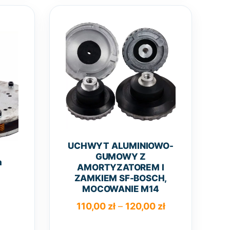
ariantów.
wariantów.
pcje
Opcje
można
można
wybrać
wybrać
a
na
tronie
stronie
roduktu
produktu
UCHWYT ALUMINIOWO-
GUMOWY Z
m
AMORTYZATOREM I
ZAMKIEM SF-BOSCH,
MOCOWANIE M14
Zakres
110,00
zł
–
120,00
zł
cen: