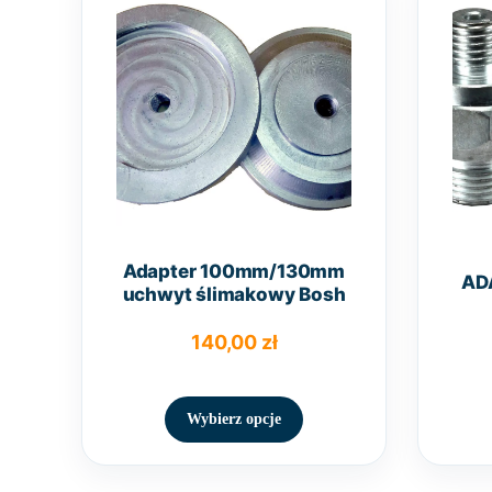
Adapter 100mm/130mm
AD
uchwyt ślimakowy Bosh
140,00
zł
Ten
produkt
Wybierz opcje
ma
wiele