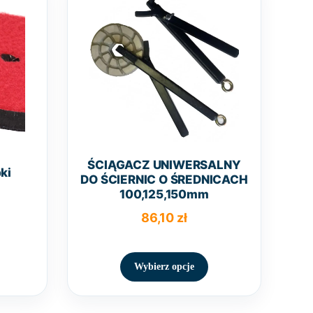
ŚCIĄGACZ UNIWERSALNY
ki
DO ŚCIERNIC O ŚREDNICACH
100,125,150mm
86,10
zł
en
Ten
rodukt
produkt
Wybierz opcje
ma
ma
iele
wiele