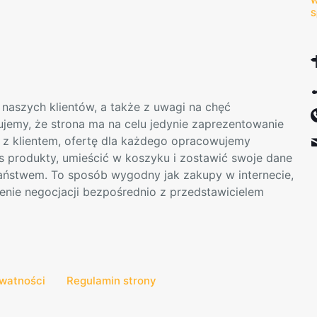
W
na
S
stronie
produktu
naszych klientów, a także z uwagi na chęć
mujemy, że strona ma na celu jedynie zaprezentowanie
t z klientem, ofertę dla każdego opracowujemy
s produkty, umieścić w koszyku i zostawić swoje dane
Państwem. To sposób wygodny jak zakupy w internecie,
enie negocjacji bezpośrednio z przedstawicielem
ywatności
Regulamin strony