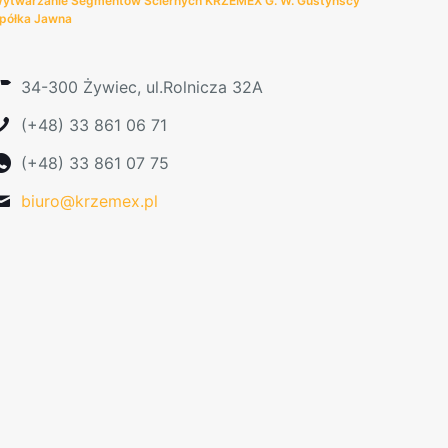
ytwarzanie Segmentów Ściernych KRZEMEX G. W. Gustyńscy
półka Jawna
34-300 Żywiec, ul.Rolnicza 32A
(+48) 33 861 06 71
(+48) 33 861 07 75
biuro@krzemex.pl