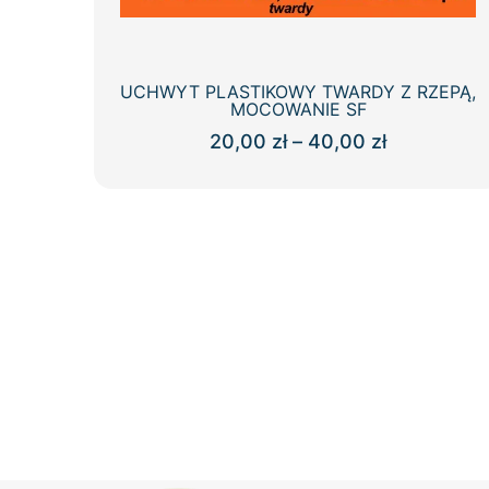
UCHWYT PLASTIKOWY TWARDY Z RZEPĄ,
MOCOWANIE SF
Zakres
20,00
zł
–
40,00
zł
cen:
Ten
od
produkt
20,00 zł
ma
do
wiele
40,00 zł
wariantów.
Opcje
można
wybrać
na
stronie
produktu