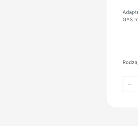
Adapte
GAS mę
Rodza
ilość
ADAP
M14
-
1/2GA