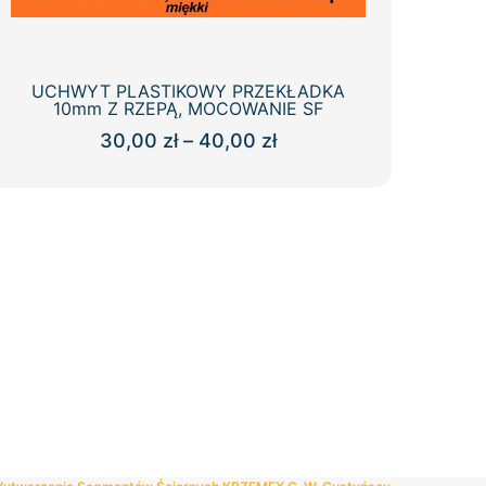
UCHWYT PLASTIKOWY PRZEKŁADKA
10mm Z RZEPĄ, MOCOWANIE SF
Zakres
30,00
zł
–
40,00
zł
cen:
Ten
od
produkt
30,00 zł
ma
do
wiele
40,00 zł
wariantów.
Opcje
można
wybrać
na
stronie
produktu