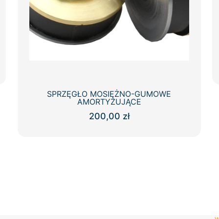
SPRZĘGŁO MOSIĘŻNO-GUMOWE
AMORTYZUJĄCE
200,00
zł
Ten
produkt
ma
wiele
wariantów.
Opcje
można
wybrać