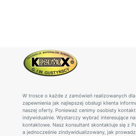
od
produkt
90,00 zł
ma
do
wiele
190,00 zł
wariantów.
Opcje
można
wybrać
na
stronie
produktu
W trosce o każde z zamówień realizowanych dla 
zapewnienia jak najlepszej obsługi klienta infor
naszej oferty. Ponieważ cenimy osobisty kontak
indywidualnie. Wystarczy wybrać interesujące na
kontaktowe. Nasz konsultant skontaktuje się z 
a jednocześnie zindywidualizowany, jak prowadz