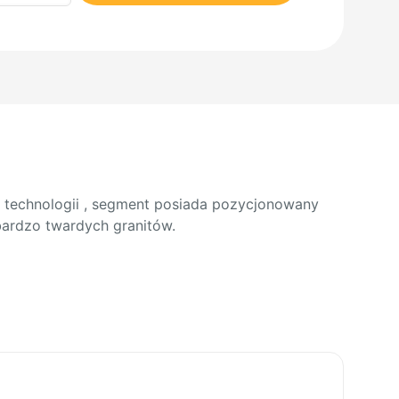
ntowa
GA
technologii , segment posiada pozycjonowany
bardzo twardych granitów.