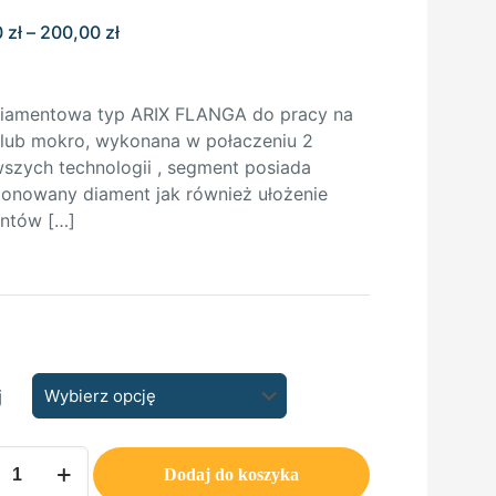
Zakres
0
zł
–
200,00
zł
cen:
od
120,00 zł
diamentowa typ ARIX FLANGA do pracy na
do
lub mokro, wykonana w połaczeniu 2
200,00 zł
szych technologii , segment posiada
onowany diament jak również ułożenie
ntów
[…]
j
Dodaj do koszyka