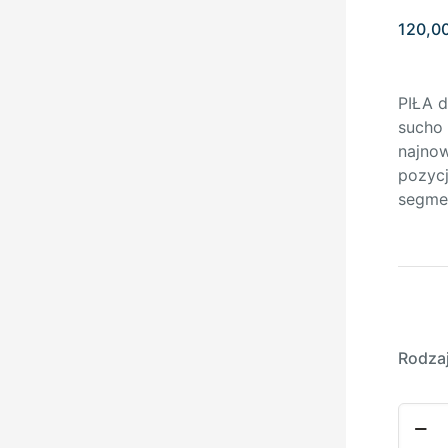
120,0
PIŁA 
sucho 
najnow
pozycj
segme
Rodza
ilość
PIŁA