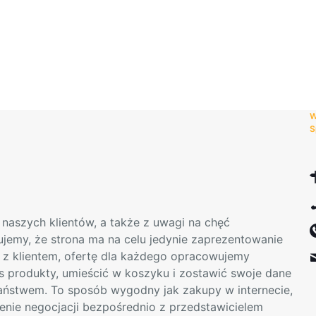
produkt
ma
wiele
wariantów.
Opcje
można
wybrać
W
na
S
stronie
produktu
naszych klientów, a także z uwagi na chęć
mujemy, że strona ma na celu jedynie zaprezentowanie
t z klientem, ofertę dla każdego opracowujemy
s produkty, umieścić w koszyku i zostawić swoje dane
Państwem. To sposób wygodny jak zakupy w internecie,
enie negocjacji bezpośrednio z przedstawicielem