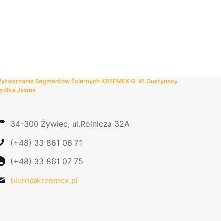
produkt
ma
wiele
wariantów.
Opcje
można
wybrać
ytwarzanie Segmentów Ściernych KRZEMEX G. W. Gustyńscy
na
półka Jawna
stronie
produktu
34-300 Żywiec, ul.Rolnicza 32A
(+48) 33 861 06 71
(+48) 33 861 07 75
biuro@krzemex.pl