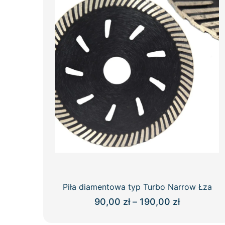
Piła diamentowa typ Turbo Narrow Łza
Zakres
90,00
zł
–
190,00
zł
cen:
Ten