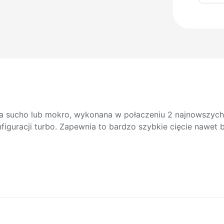
diame
typ
ARIX
FLAN
 sucho lub mokro, wykonana w połaczeniu 2 najnowszych 
iguracji turbo. Zapewnia to bardzo szybkie cięcie nawet 