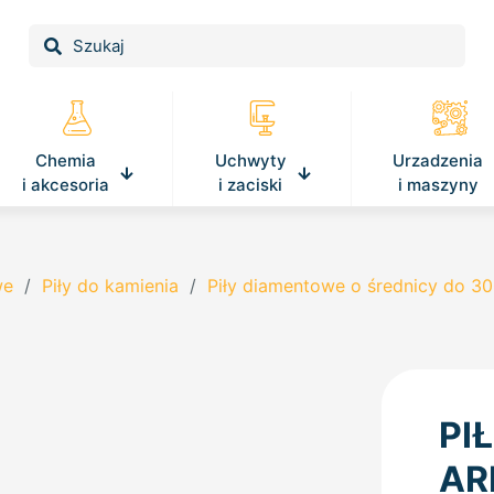
Chemia
Uchwyty
Urzadzenia
i akcesoria
i zaciski
i maszyny
we
/
Piły do kamienia
/
Piły diamentowe o średnicy do 
PI
AR