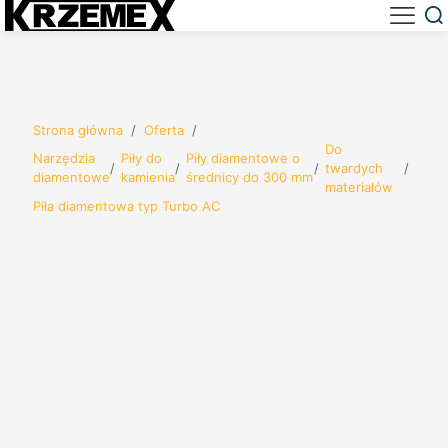
Strona główna
/
Oferta
/
Do
Narzędzia
Piły do
Piły diamentowe o
/
/
/
twardych
/
diamentowe
kamienia
średnicy do 300 mm
materiałów
Piła diamentowa typ Turbo AC