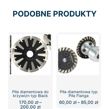
PODOBNE PRODUKTY
Piła diamentowa do
Piła diamentowa typ
krzywizn typ Black
Piła Flanga
Zakr
170,00
zł
–
60,00
zł
–
85,00
zł
Zakres
cen:
200,00
zł
Ten