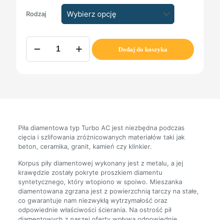
Rodzaj
ilość
Dodaj do koszyka
Piła
diamentowa
typ
Turbo
AC
Piła diamentowa typ Turbo AC jest niezbędna podczas
cięcia i szlifowania zróżnicowanych materiałów taki jak
beton, ceramika, granit, kamień czy klinkier.
Korpus piły diamentowej wykonany jest z metalu, a jej
krawędzie zostały pokryte proszkiem diamentu
syntetycznego, który wtopiono w spoiwo. Mieszanka
diamentowana zgrzana jest z powierzchnią tarczy na stałe,
co gwarantuje nam niezwykłą wytrzymałość oraz
odpowiednie właściwości ścierania. Na ostrość pił
diamentowych z naszej oferty wpływa odpowiednie