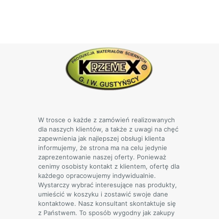
od
produkt
90,00 zł
ma
do
wiele
190,00 zł
wariantów.
Opcje
można
wybrać
na
stronie
produktu
W trosce o każde z zamówień realizowanych
dla naszych klientów, a także z uwagi na chęć
zapewnienia jak najlepszej obsługi klienta
informujemy, że strona ma na celu jedynie
zaprezentowanie naszej oferty. Ponieważ
cenimy osobisty kontakt z klientem, ofertę dla
każdego opracowujemy indywidualnie.
Wystarczy wybrać interesujące nas produkty,
umieścić w koszyku i zostawić swoje dane
kontaktowe. Nasz konsultant skontaktuje się
z Państwem. To sposób wygodny jak zakupy