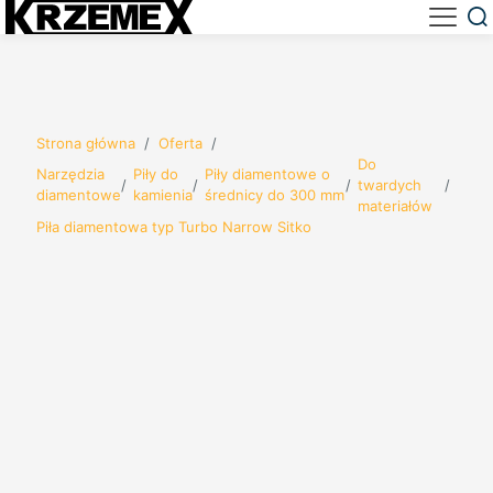
Strona główna
/
Oferta
/
Do
Narzędzia
Piły do
Piły diamentowe o
/
/
/
twardych
/
diamentowe
kamienia
średnicy do 300 mm
materiałów
Piła diamentowa typ Turbo Narrow Sitko