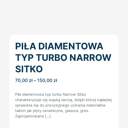
PIŁA DIAMENTOWA
TYP TURBO NARROW
SITKO
Zakres
70,00
zł
–
150,00
zł
cen:
od
Piła diamentowa typ turbo Narrow Sitko
70,00 zł
charakteryzuje się wąską tarczą, dzięki której najlepiej
do
sprawdza się do precyzyjnego ucinania materiałów
150,00 zł
takich jak płyty ceramiczne, glazura, gres.
Zaprojektowana
[…]