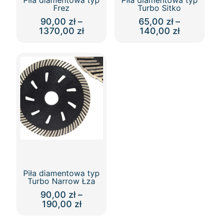
Piła diamentowa typ
Piła diamentowa typ
Frez
Turbo Sitko
90,00
zł
–
65,00
zł
–
Zakres
Zakres
1370,00
zł
140,00
zł
cen:
cen:
Ten
Ten
od
od
produkt
produkt
90,00 zł
65,00 zł
ma
ma
do
do
wiele
wiele
1370,00 zł
140,00 zł
wariantów.
wariantów.
Opcje
Opcje
można
można
wybrać
wybrać
na
na
stronie
stronie
produktu
produktu
Piła diamentowa typ
Turbo Narrow Łza
90,00
zł
–
Zakres
190,00
zł
cen:
Ten