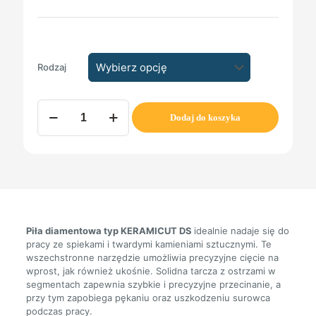
Rodzaj
ilość
Dodaj do koszyka
PIŁA
DIAMENTOWA
typ
KERAMICUT
DS
Piła diamentowa typ KERAMICUT DS
idealnie nadaje się do
pracy ze spiekami i twardymi kamieniami sztucznymi. Te
wszechstronne narzędzie umożliwia precyzyjne cięcie na
wprost, jak również ukośnie. Solidna tarcza z ostrzami w
segmentach zapewnia szybkie i precyzyjne przecinanie, a
przy tym zapobiega pękaniu oraz uszkodzeniu surowca
podczas pracy.