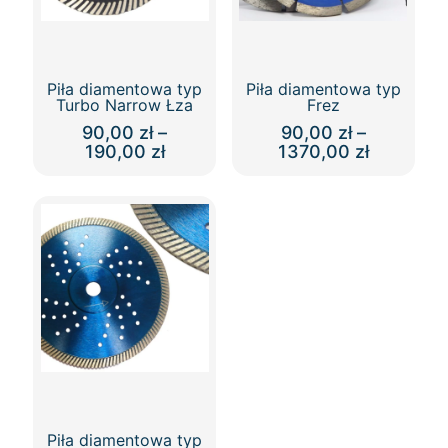
Piła diamentowa typ
Piła diamentowa typ
Turbo Narrow Łza
Frez
90,00
zł
–
90,00
zł
–
Zakres
Zakres
190,00
zł
1370,00
zł
cen:
cen:
Ten
Ten
od
od
produkt
produkt
90,00 zł
90,00 zł
ma
ma
do
do
wiele
wiele
190,00 zł
1370,00 
wariantów.
wariantów.
Opcje
Opcje
można
można
wybrać
wybrać
na
na
stronie
stronie
produktu
produktu
Piła diamentowa typ