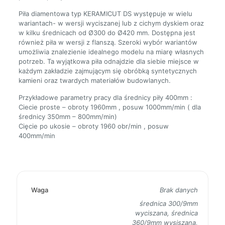
Piła diamentowa typ KERAMICUT DS występuje w wielu
wariantach- w wersji wyciszanej lub z cichym dyskiem oraz
w kilku średnicach od Ø300 do Ø420 mm. Dostępna jest
również piła w wersji z flanszą. Szeroki wybór wariantów
umożliwia znalezienie idealnego modelu na miarę własnych
potrzeb. Ta wyjątkowa piła odnajdzie dla siebie miejsce w
każdym zakładzie zajmującym się obróbką syntetycznych
kamieni oraz twardych materiałów budowlanych.
Przykładowe parametry pracy dla średnicy piły 400mm :
Ciecie proste – obroty 1960mm , posuw 1000mm/min ( dla
średnicy 350mm – 800mm/min)
Cięcie po ukosie – obroty 1960 obr/min , posuw
400mm/min
Waga
Brak danych
średnica 300/9mm
wyciszana, średnica
360/9mm wysiszana,