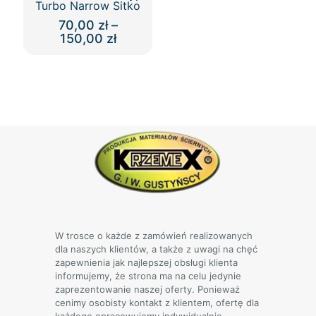
Turbo Narrow Sitko
70,00
zł
–
Zakres
150,00
zł
cen:
Ten
od
produkt
70,00 zł
ma
do
wiele
150,00 zł
wariantów.
Opcje
można
wybrać
na
stronie
produktu
W trosce o każde z zamówień realizowanych
dla naszych klientów, a także z uwagi na chęć
zapewnienia jak najlepszej obsługi klienta
informujemy, że strona ma na celu jedynie
zaprezentowanie naszej oferty. Ponieważ
cenimy osobisty kontakt z klientem, ofertę dla