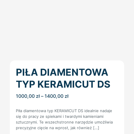
PIŁA DIAMENTOWA
TYP KERAMICUT DS
Zakres
1000,00
zł
–
1400,00
zł
cen:
od
Piła diamentowa typ KERAMICUT DS idealnie nadaje
1000,00 zł
się do pracy ze spiekami i twardymi kamieniami
do
sztucznymi. Te wszechstronne narzędzie umożliwia
1400,00 zł
precyzyjne cięcie na wprost, jak również
[…]