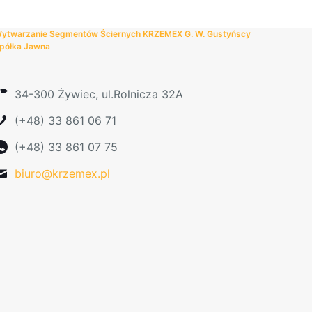
można
wybrać
ytwarzanie Segmentów Ściernych KRZEMEX G. W. Gustyńscy
na
półka Jawna
stronie
produktu
34-300 Żywiec, ul.Rolnicza 32A
(+48) 33 861 06 71
(+48) 33 861 07 75
biuro@krzemex.pl