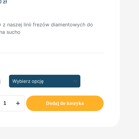
0
zł
y z naszej linii frezów diamentowych do
na sucho
j
Dodaj do koszyka
mm