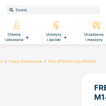
Chemia
Uchwyty
Urzadzenia
i akcesoria
i zaciski
i maszyny
we
/
Frezy diamentowe
/
Frez Ø100mm Typ DR M14
FR
M1