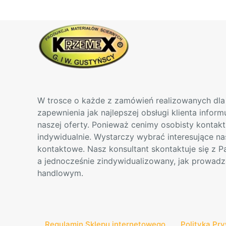
można
wybrać
na
stronie
produktu
W trosce o każde z zamówień realizowanych dla 
zapewnienia jak najlepszej obsługi klienta infor
naszej oferty. Ponieważ cenimy osobisty kontak
indywidualnie. Wystarczy wybrać interesujące na
kontaktowe. Nasz konsultant skontaktuje się z 
a jednocześnie zindywidualizowany, jak prowadz
handlowym.
Regulamin Sklepu internetowego
Polityka Pr