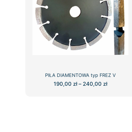
PIŁA DIAMENTOWA typ FREZ V
Zakres
190,00
zł
–
240,00
zł
cen:
Ten
od
produkt
190,00 zł
ma
do
wiele
240,00 zł
wariantów.
Opcje