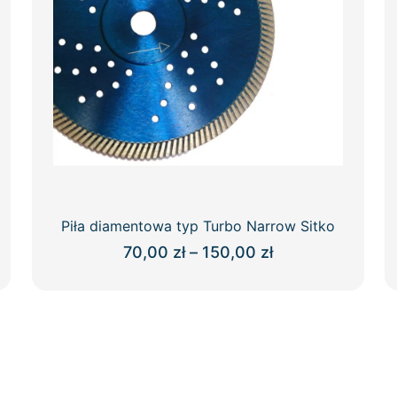
Piła diamentowa typ Turbo Narrow Sitko
Zakres
70,00
zł
–
150,00
zł
cen:
Ten
od
produkt
70,00 zł
ma
do
wiele
150,00 zł
wariantów.
Opcje