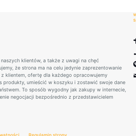
można
wybrać
W
na
S
stronie
produktu
naszych klientów, a także z uwagi na chęć
mujemy, że strona ma na celu jedynie zaprezentowanie
t z klientem, ofertę dla każdego opracowujemy
s produkty, umieścić w koszyku i zostawić swoje dane
Państwem. To sposób wygodny jak zakupy w internecie,
enie negocjacji bezpośrednio z przedstawicielem
ywatności
Regulamin strony