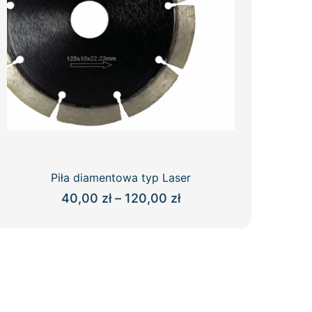
Piła diamentowa typ Laser
Zakres
40,00
zł
–
120,00
zł
cen:
Ten
od
produkt
40,00 zł
ma
do
wiele
120,00 zł
wariantów.
Opcje