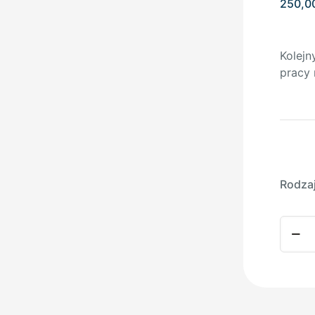
250,0
Kolejn
pracy 
Rodza
ilość
Frez
Ø100
Typ
DR
M14