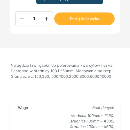
ilość
Dodaj do koszyka
RZEPKI
DIAMENTOWE
typ
JI
SPONGE
do
Kwarcytu
Narzędzia tzw „gąbki” do polerowania kwarcytów i szkła.
Dostępne w średnicy 100 i 250mm. Mocowanie na rzep.
Granulacje :#150,300, 600,1000,2000,3000,6000,10000
Waga
Brak danych
średnica 100mm – #150,
średnica 100mm – #300,
średnica 100mm – #600,