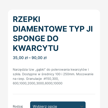
RZEPKI
DIAMENTOWE TYP JI
SPONGE DO
KWARCYTU
Zakres
35,00
zł
–
90,00
zł
cen:
od
Narzędzia tzw „gąbki” do polerowania kwarcytów i
35,00 zł
szkła. Dostępne w średnicy 100 i 250mm. Mocowanie
do
na rzep. Granulacje :#150,300,
90,00 zł
600,1000,2000,3000,6000,10000
Rodzaj