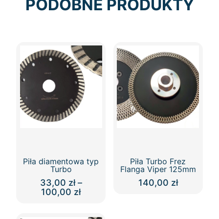
PODOBNE PRODUKTY
Piła diamentowa typ
Piła Turbo Frez
Turbo
Flanga Viper 125mm
33,00
zł
–
140,00
zł
Zakres
100,00
zł
Ten
cen:
Ten
produkt
od
produkt
ma