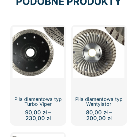
PODOBNE PRODUKTY
Piła diamentowa typ
Piła diamentowa typ
Turbo Viper
Wentylator
90,00
zł
–
80,00
zł
–
Zakres
Zakres
230,00
zł
200,00
zł
cen:
cen:
Ten
Ten
od
od
produkt
produkt
90,00 zł
80,00 zł