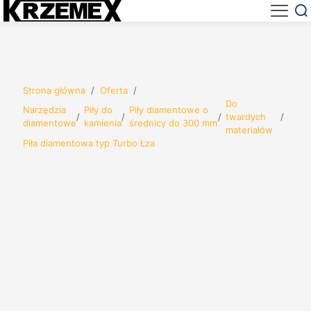
Strona główna
/
Oferta
/
Do
Narzędzia
Piły do
Piły diamentowe o
/
/
/
twardych
/
diamentowe
kamienia
średnicy do 300 mm
materiałów
Piła diamentowa typ Turbo Łza