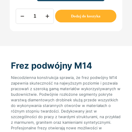
ilość
Dodaj do koszyka
FREZ
PODWÓJNY
M14
na
sucho
Frez podwójny M14
Niecodzienna konstrukcja sprawia, że frez podwójny M14
zapewnia skuteczność na najwyższym poziomie i pozwala
pracowań z szeroką gamą materiałów wykorzystywanych w
budownictwie. Podwójnie rozłożone segmenty pokryte
warstwą diamentowych drobinek służą przede wszystkich
do wykonywania starannych otworów w materiałach o
różnym stopniu twardości. Dedykowany jest w
szczególności do pracy z twardymi strukturami, na przykład
z marmurem, granitem oraz kamieniami syntetycznymi.
Profesjonalne frezy otwierają nowe możliwości w