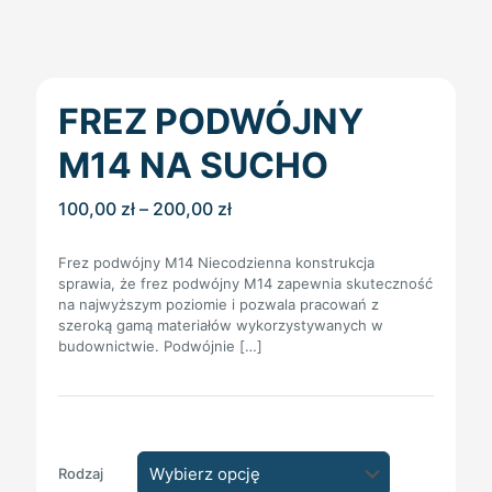
FREZ PODWÓJNY
M14 NA SUCHO
Zakres
100,00
zł
–
200,00
zł
cen:
od
Frez podwójny M14 Niecodzienna konstrukcja
100,00 zł
sprawia, że frez podwójny M14 zapewnia skuteczność
do
na najwyższym poziomie i pozwala pracowań z
200,00 zł
szeroką gamą materiałów wykorzystywanych w
budownictwie. Podwójnie
[…]
Rodzaj