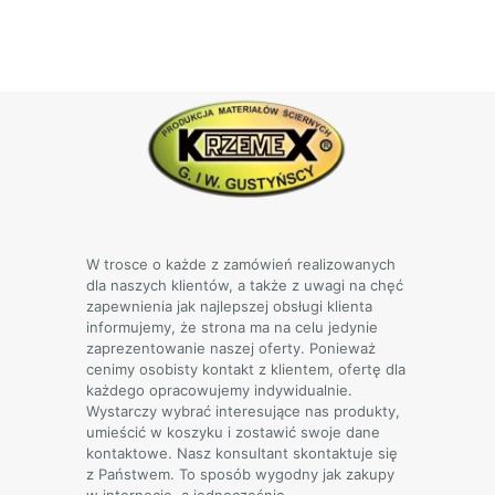
produkt
ma
wiele
wariantów.
Opcje
można
wybrać
na
stronie
produktu
W trosce o każde z zamówień realizowanych
dla naszych klientów, a także z uwagi na chęć
zapewnienia jak najlepszej obsługi klienta
informujemy, że strona ma na celu jedynie
zaprezentowanie naszej oferty. Ponieważ
cenimy osobisty kontakt z klientem, ofertę dla
każdego opracowujemy indywidualnie.
Wystarczy wybrać interesujące nas produkty,
umieścić w koszyku i zostawić swoje dane
kontaktowe. Nasz konsultant skontaktuje się
z Państwem. To sposób wygodny jak zakupy
w internecie, a jednocześnie