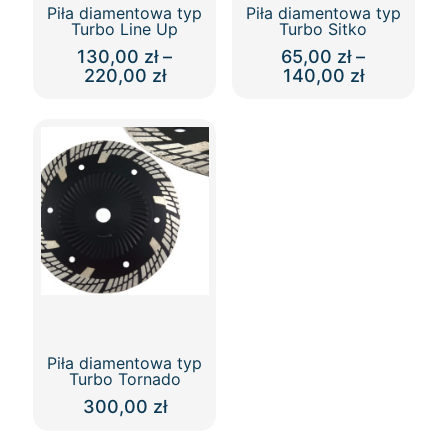
Piła diamentowa typ
Piła diamentowa typ
Turbo Line Up
Turbo Sitko
130,00
zł
–
65,00
zł
–
Zakres
Zakres
220,00
zł
140,00
zł
cen:
cen:
Ten
Ten
od
od
produkt
produkt
130,00 zł
65,00 zł
ma
ma
do
do
wiele
wiele
220,00 zł
140,00 zł
wariantów.
wariantów.
Opcje
Opcje
można
można
wybrać
wybrać
na
na
stronie
stronie
produktu
produktu
Piła diamentowa typ
Turbo Tornado
300,00
zł
Ten