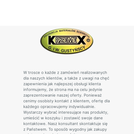
produkt
100,00 zł
ma
do
wiele
200,00 zł
wariantów.
Opcje
można
wybrać
na
stronie
produktu
W trosce o każde z zamówień realizowanych
dla naszych klientów, a także z uwagi na chęć
zapewnienia jak najlepszej obsługi klienta
informujemy, że strona ma na celu jedynie
zaprezentowanie naszej oferty. Ponieważ
cenimy osobisty kontakt z klientem, ofertę dla
każdego opracowujemy indywidualnie.
Wystarczy wybrać interesujące nas produkty,
umieścić w koszyku i zostawić swoje dane
kontaktowe. Nasz konsultant skontaktuje się
z Państwem. To sposób wygodny jak zakupy