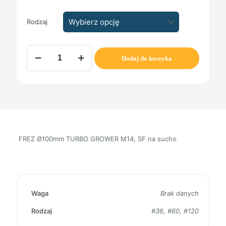
Rodzaj
ilość
Dodaj do koszyka
FREZ
Ø100mm
TURBO
GROWER
M14,
SF
na
sucho
FREZ Ø100mm TURBO GROWER M14, SF na sucho
Waga
Brak danych
Rodzaj
#36, #60, #120