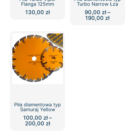
Flanga 125mm
Turbo Narrow Łza
130,00
zł
90,00
zł
–
Zakres
190,00
zł
Ten
cen:
produkt
Ten
od
ma
produkt
90,00 zł
wiele
ma
do
wariantów.
wiele
190,00 zł
Opcje
wariantów.
można
Opcje
wybrać
można
na
wybrać
stronie
na
produktu
stronie
produktu
Piła diamentowa typ
Samuraj Yellow
100,00
zł
–
Zakres
200,00
zł
cen:
Ten
od