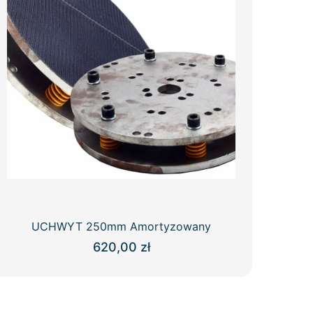
UCHWYT 250mm Amortyzowany
620,00
zł
Ten
produkt
ma