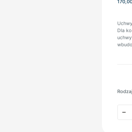
170,0
Uchwyt
Dla k
uchwyt
wbudo
Rodza
ilość
Uchwy
Typ
Grove