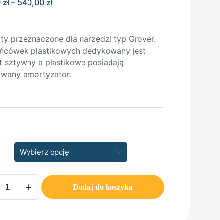
Zakres
0
zł
–
540,00
zł
cen:
od
170,00 zł
y przeznaczone dla narzędzi typ Grover.
do
ońcówek plastikowych dedykowany jest
540,00 zł
 sztywny a plastikowe posiadają
wany amortyzator.
j
Dodaj do koszyka
t
r