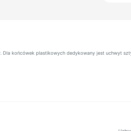
DS
Ø12m
r. Dla końcówek plastikowych dedykowany jest uchwyt sz