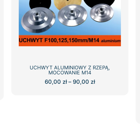
UCHWYT ALUMINIOWY Z RZEPĄ,
MOCOWANIE M14
Zakres
60,00
zł
–
90,00
zł
cen:
Ten
od
produkt
60,00 zł
ma
do
wiele
90,00 zł
wariantów.
Opcje
można