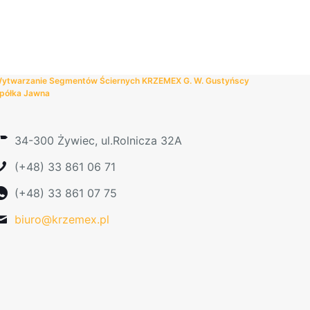
wiele
wariantów.
Opcje
można
wybrać
ytwarzanie Segmentów Ściernych KRZEMEX G. W. Gustyńscy
na
półka Jawna
stronie
produktu
34-300 Żywiec, ul.Rolnicza 32A
(+48) 33 861 06 71
(+48) 33 861 07 75
biuro@krzemex.pl