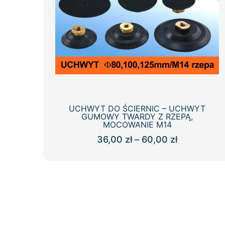
UCHWYT DO ŚCIERNIC – UCHWYT
GUMOWY TWARDY Z RZEPĄ,
MOCOWANIE M14
Zakres
36,00
zł
–
60,00
zł
cen:
Ten
od
produkt
36,00 zł
ma
do
wiele
60,00 zł
wariantów.
Opcje