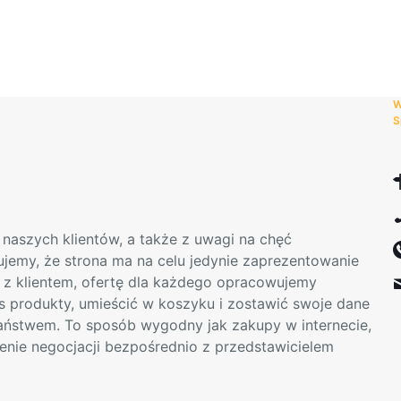
wybrać
na
stronie
produktu
W
S
naszych klientów, a także z uwagi na chęć
mujemy, że strona ma na celu jedynie zaprezentowanie
t z klientem, ofertę dla każdego opracowujemy
s produkty, umieścić w koszyku i zostawić swoje dane
Państwem. To sposób wygodny jak zakupy w internecie,
enie negocjacji bezpośrednio z przedstawicielem