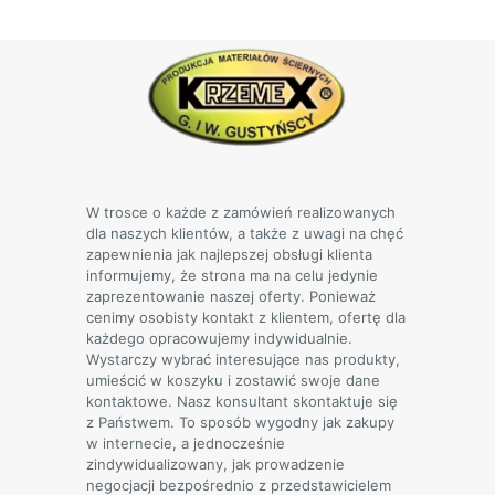
90,00 zł
wariantów.
Opcje
można
wybrać
na
stronie
produktu
W trosce o każde z zamówień realizowanych
dla naszych klientów, a także z uwagi na chęć
zapewnienia jak najlepszej obsługi klienta
informujemy, że strona ma na celu jedynie
zaprezentowanie naszej oferty. Ponieważ
cenimy osobisty kontakt z klientem, ofertę dla
każdego opracowujemy indywidualnie.
Wystarczy wybrać interesujące nas produkty,
umieścić w koszyku i zostawić swoje dane
kontaktowe. Nasz konsultant skontaktuje się
z Państwem. To sposób wygodny jak zakupy
w internecie, a jednocześnie
zindywidualizowany, jak prowadzenie
negocjacji bezpośrednio z przedstawicielem