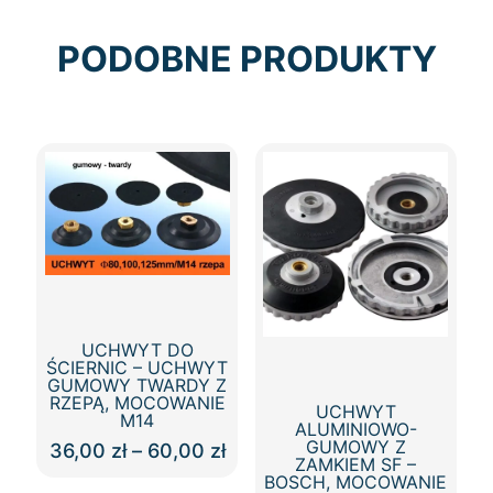
PODOBNE PRODUKTY
UCHWYT DO
ŚCIERNIC – UCHWYT
GUMOWY TWARDY Z
RZEPĄ, MOCOWANIE
UCHWYT
M14
ALUMINIOWO-
GUMOWY Z
Zakres
36,00
zł
–
60,00
zł
ZAMKIEM SF –
cen:
Ten
BOSCH, MOCOWANIE
od