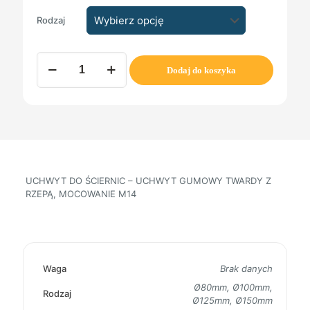
Rodzaj
ilość
Dodaj do koszyka
UCHWYT
DO
ŚCIERNIC
-
UCHWYT
GUMOWY
TWARDY
Z
RZEPĄ,
UCHWYT DO ŚCIERNIC – UCHWYT GUMOWY TWARDY Z
MOCOWANIE
RZEPĄ, MOCOWANIE M14
M14
Waga
Brak danych
Ø80mm, Ø100mm,
Rodzaj
Ø125mm, Ø150mm