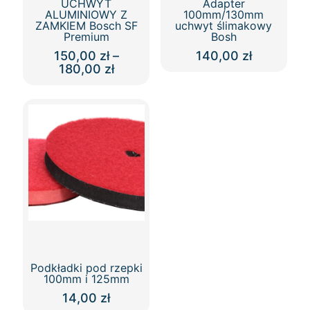
UCHWYT
Adapter
ALUMINIOWY Z
100mm/130mm
ZAMKIEM Bosch SF
uchwyt ślimakowy
Premium
Bosh
150,00
zł
–
140,00
zł
Zakres
180,00
zł
Ten
cen:
Ten
produkt
od
produkt
ma
150,00 zł
ma
wiele
do
wiele
wariantów.
180,00 zł
wariantów.
Opcje
Opcje
można
można
wybrać
wybrać
na
na
stronie
stronie
produktu
produktu
Podkładki pod rzepki
100mm i 125mm
14,00
zł