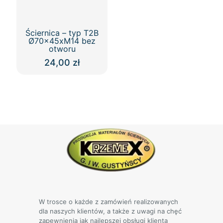
Ściernica – typ T2B
Ø70x45xM14 bez
otworu
24,00
zł
Ten
produkt
ma
wiele
wariantów.
Opcje
można
wybrać
na
stronie
produktu
W trosce o każde z zamówień realizowanych
dla naszych klientów, a także z uwagi na chęć
zapewnienia jak najlepszej obsługi klienta