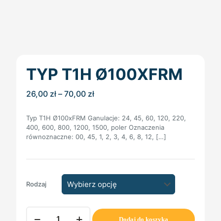
TYP T1H Ø100XFRM
Zakres
26,00
zł
–
70,00
zł
cen:
od
Typ T1H Ø100xFRM Ganulacje: 24, 45, 60, 120, 220,
26,00 zł
400, 600, 800, 1200, 1500, poler Oznaczenia
do
równoznaczne: 00, 45, 1, 2, 3, 4, 6, 8, 12,
[…]
70,00 zł
Rodzaj
ilość
Dodaj do koszyka
Typ