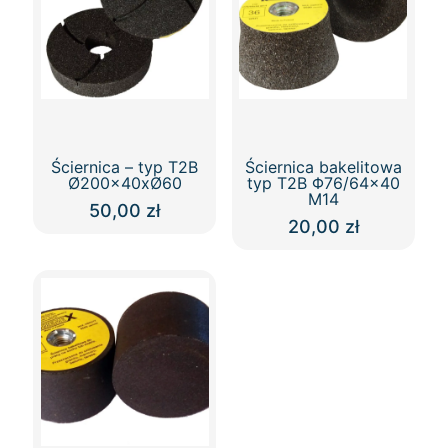
Ściernica – typ T2B
Ściernica bakelitowa
Ø200x40xØ60
typ T2B Φ76/64×40
M14
50,00
zł
20,00
zł
Ten
Ten
produkt
produkt
ma
ma
wiele
wiele
wariantów.
wariantów.
Opcje
Opcje
można
można
wybrać
wybrać
na
na
stronie
stronie
produktu
produktu