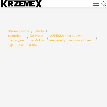
Strona główna
/
Oferta
/
Ściernice
Do Pracy
ABRESSA - na spoiwie
/
/
/
Tradycyjne
na Mokro
magenezytowo-żywicznym
Typ T1H Ø100xFRM