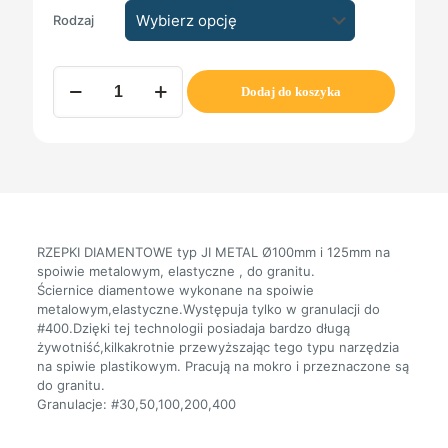
Rodzaj
ilość
Dodaj do koszyka
RZEPKI
DIAMENTOWE
typ
JI
METAL
do
Granitu
RZEPKI DIAMENTOWE typ JI METAL Ø100mm i 125mm na
spoiwie metalowym, elastyczne , do granitu.
Ściernice diamentowe wykonane na spoiwie
metalowym,elastyczne.Występuja tylko w granulacji do
#400.Dzięki tej technologii posiadaja bardzo długą
żywotniść,kilkakrotnie przewyższając tego typu narzędzia
na spiwie plastikowym. Pracują na mokro i przeznaczone są
do granitu.
Granulacje: #30,50,100,200,400