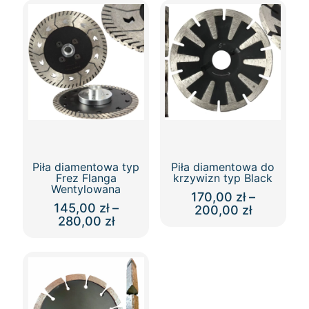
Piła diamentowa typ
Piła diamentowa do
Frez Flanga
krzywizn typ Black
Wentylowana
170,00
zł
–
145,00
zł
–
Zakres
200,00
zł
Zakres
280,00
zł
cen:
Ten
cen:
od
Ten
produkt
od
170,00 zł
produkt
ma
145,00 zł
do
ma
wiele
do
200,00 zł
wiele
wariantów.
280,00 zł
wariantów.
Opcje
Opcje
można