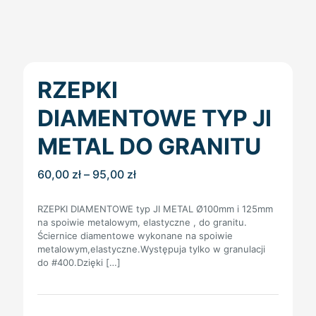
RZEPKI
DIAMENTOWE TYP JI
METAL DO GRANITU
Zakres
60,00
zł
–
95,00
zł
cen:
od
RZEPKI DIAMENTOWE typ JI METAL Ø100mm i 125mm
60,00 zł
na spoiwie metalowym, elastyczne , do granitu.
do
Ściernice diamentowe wykonane na spoiwie
95,00 zł
metalowym,elastyczne.Występuja tylko w granulacji
do #400.Dzięki
[…]