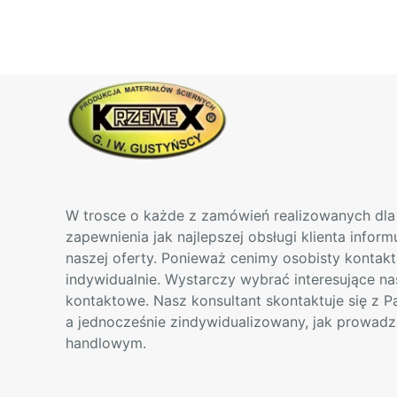
Opcje
można
wybrać
na
stronie
produktu
W trosce o każde z zamówień realizowanych dla 
zapewnienia jak najlepszej obsługi klienta infor
naszej oferty. Ponieważ cenimy osobisty kontak
indywidualnie. Wystarczy wybrać interesujące na
kontaktowe. Nasz konsultant skontaktuje się z 
a jednocześnie zindywidualizowany, jak prowadz
handlowym.