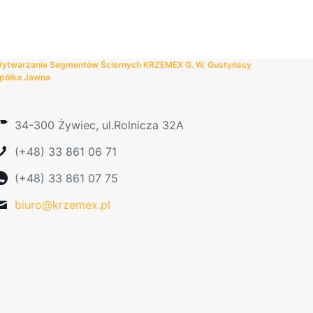
280,00 zł
wariantów.
Opcje
można
wybrać
ytwarzanie Segmentów Ściernych KRZEMEX G. W. Gustyńscy
na
półka Jawna
stronie
produktu
34-300 Żywiec, ul.Rolnicza 32A
(+48) 33 861 06 71
(+48) 33 861 07 75
biuro@krzemex.pl