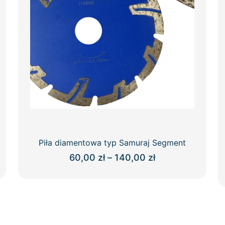
Piła diamentowa typ Samuraj Segment
Zakres
60,00
zł
–
140,00
zł
cen:
Ten
od
produkt
60,00 zł
ma
do
wiele
140,00 zł
wariantów.