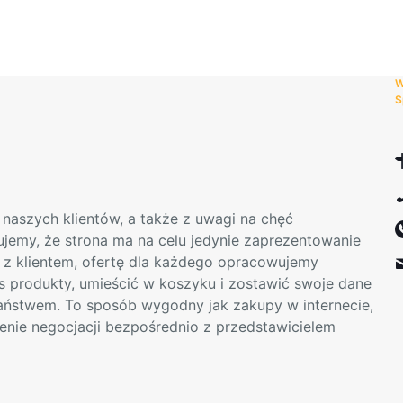
Opcje
można
wybrać
na
W
stronie
S
produktu
naszych klientów, a także z uwagi na chęć
mujemy, że strona ma na celu jedynie zaprezentowanie
t z klientem, ofertę dla każdego opracowujemy
s produkty, umieścić w koszyku i zostawić swoje dane
Państwem. To sposób wygodny jak zakupy w internecie,
enie negocjacji bezpośrednio z przedstawicielem