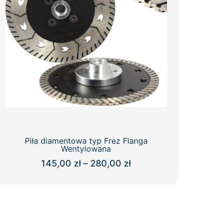
Piła diamentowa typ Frez Flanga
Wentylowana
Zakres
145,00
zł
–
280,00
zł
cen:
Ten
od
produkt
145,00 zł
ma
do
wiele