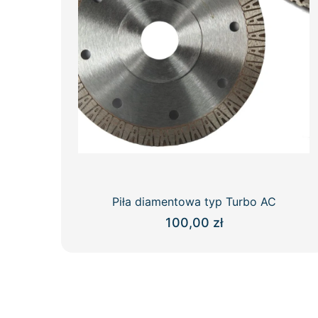
Piła diamentowa typ Turbo AC
100,00
zł
Ten
produkt
ma
wiele
wariantów.