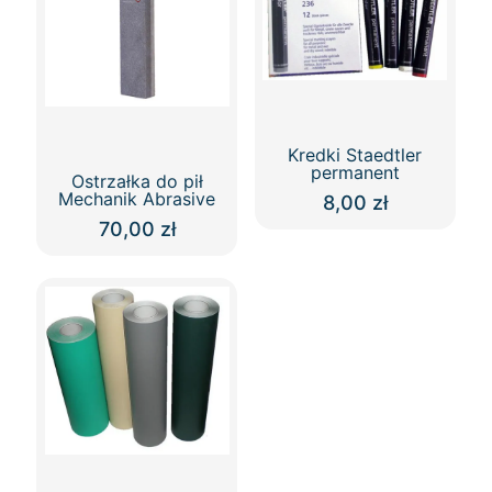
Kredki Staedtler
permanent
Ostrzałka do pił
Mechanik Abrasive
8,00
zł
70,00
zł
Ten
produkt
Ten
ma
produkt
wiele
ma
wariantów.
wiele
Opcje
wariantów.
można
Opcje
wybrać
można
na
wybrać
stronie
na
produktu
stronie
produktu