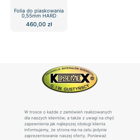
Folia do piaskowania
0,55mm HARD
460,00
zł
Ten
produkt
ma
wiele
wariantów.
Opcje
można
wybrać
na
stronie
produktu
W trosce o każde z zamówień realizowanych
dla naszych klientów, a także z uwagi na chęć
zapewnienia jak najlepszej obsługi klienta
informujemy, że strona ma na celu jedynie
zaprezentowanie naszej oferty. Ponieważ