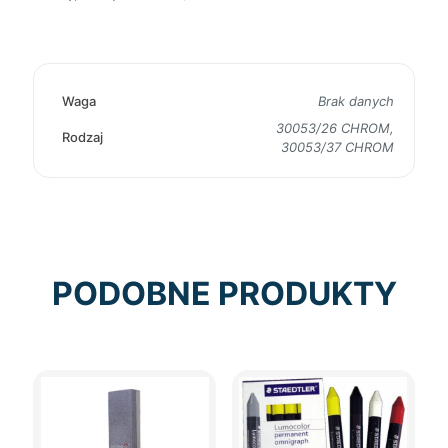
Waga
Brak danych
30053/26 CHROM,
Rodzaj
30053/37 CHROM
PODOBNE PRODUKTY