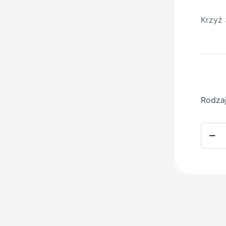
Krzyż
Rodza
ilość
Krzyż
3538/
CHRO