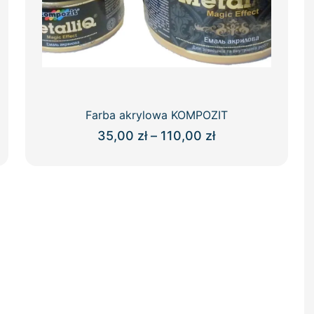
Farba akrylowa KOMPOZIT
Zakres
35,00
zł
–
110,00
zł
cen:
Ten
od
produkt
35,00 zł
ma
do
wiele
110,00 zł
wariantów.
Opcje
można
wybrać
na
stronie