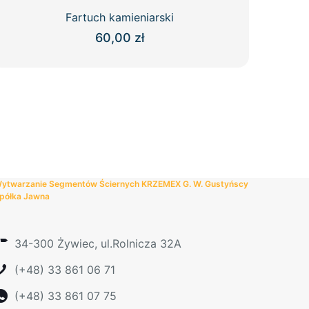
Fartuch kamieniarski
60,00
zł
Ten
produkt
ma
wiele
wariantów.
Opcje
można
wybrać
ytwarzanie Segmentów Ściernych KRZEMEX G. W. Gustyńscy
na
półka Jawna
stronie
produktu
34-300 Żywiec, ul.Rolnicza 32A
(+48) 33 861 06 71
(+48) 33 861 07 75