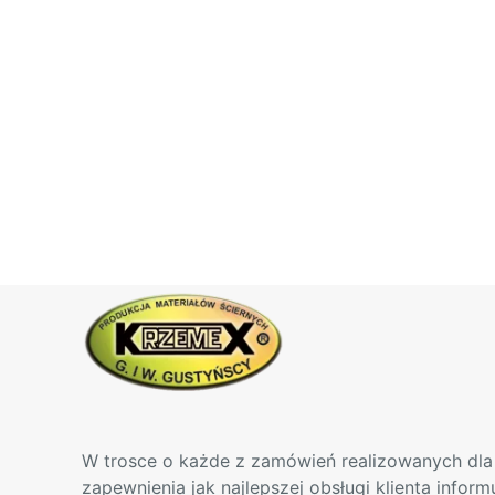
produktu
W trosce o każde z zamówień realizowanych dla 
zapewnienia jak najlepszej obsługi klienta infor