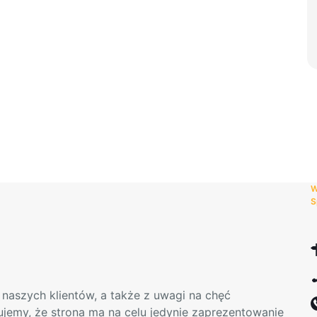
produktu
W
S
naszych klientów, a także z uwagi na chęć
mujemy, że strona ma na celu jedynie zaprezentowanie