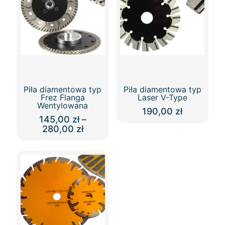
Piła diamentowa typ
Piła diamentowa typ
Frez Flanga
Laser V-Type
Wentylowana
190,00
zł
145,00
zł
–
Ten
Zakres
280,00
zł
produkt
cen:
Ten
ma
od
produkt
wiele
145,00 zł
ma
wariantów.
do
wiele
Opcje
280,00 zł
wariantów.
można
Opcje
wybrać
można
na
wybrać
stronie
na
produktu