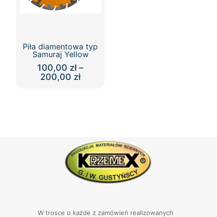
stronie
produktu
Piła diamentowa typ
Samuraj Yellow
100,00
zł
–
Zakres
200,00
zł
cen:
Ten
od
produkt
100,00 zł
ma
do
wiele
200,00 zł
wariantów.
Opcje
można
wybrać
na
stronie
produktu
W trosce o każde z zamówień realizowanych