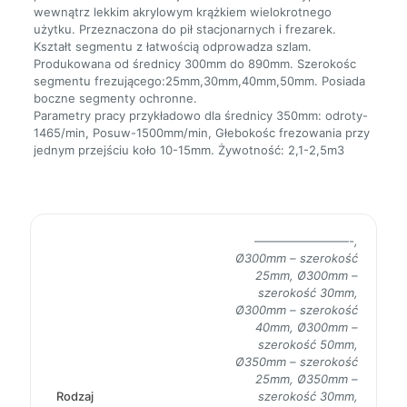
wewnątrz lekkim akrylowym krążkiem wielokrotnego
użytku. Przeznaczona do pił stacjonarnych i frezarek.
Kształt segmentu z łatwością odprowadza szlam.
Produkowana od średnicy 300mm do 890mm. Szerokośc
segmentu frezującego:25mm,30mm,40mm,50mm. Posiada
boczne segmenty ochronne.
Parametry pracy przykładowo dla średnicy 350mm: odroty-
1465/min, Posuw-1500mm/min, Głebokośc frezowania przy
jednym przejściu koło 10-15mm. Żywotność: 2,1-2,5m3
————————-,
Ø300mm – szerokość
25mm, Ø300mm –
szerokość 30mm,
Ø300mm – szerokość
40mm, Ø300mm –
szerokość 50mm,
Ø350mm – szerokość
25mm, Ø350mm –
Rodzaj
szerokość 30mm,