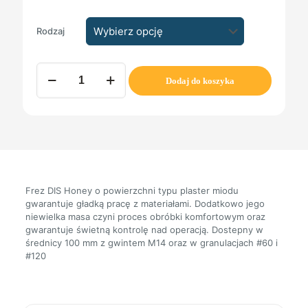
Rodzaj
ilość
Dodaj do koszyka
Frez
100
mm
M14
do
ceramiki,
porcelany
i
gresu
Frez DIS Honey o powierzchni typu plaster miodu
DIS
gwarantuje gładką pracę z materiałami. Dodatkowo jego
Honey
niewielka masa czyni proces obróbki komfortowym oraz
gwarantuje świetną kontrolę nad operacją. Dostepny w
średnicy 100 mm z gwintem M14 oraz w granulacjach #60 i
#120