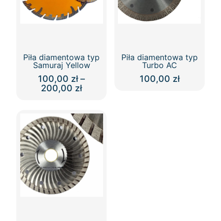
Piła diamentowa typ
Piła diamentowa typ
Samuraj Yellow
Turbo AC
100,00
zł
–
100,00
zł
Zakres
200,00
zł
Ten
cen:
Ten
produkt
od
produkt
ma
100,00 zł
ma
wiele
do
wiele
wariantów.
200,00 zł
wariantów.
Opcje
Opcje
można
można
wybrać
wybrać
na
na
stronie
stronie
produktu
produktu