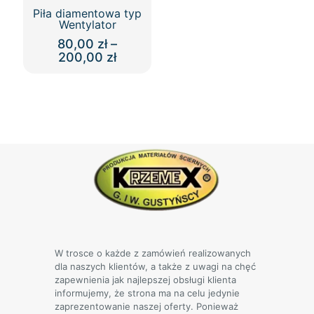
Piła diamentowa typ
Wentylator
80,00
zł
–
Zakres
200,00
zł
cen:
Ten
od
produkt
80,00 zł
ma
do
wiele
200,00 zł
wariantów.
Opcje
można
wybrać
na
stronie
produktu
W trosce o każde z zamówień realizowanych
dla naszych klientów, a także z uwagi na chęć
zapewnienia jak najlepszej obsługi klienta
informujemy, że strona ma na celu jedynie
zaprezentowanie naszej oferty. Ponieważ