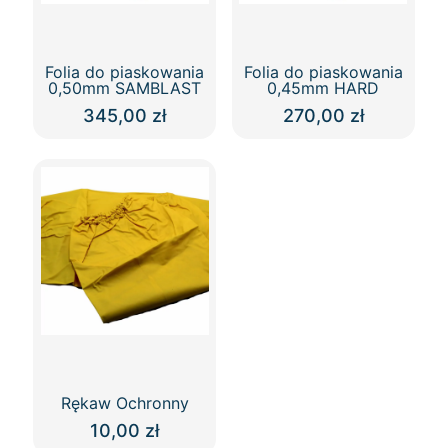
Folia do piaskowania
Folia do piaskowania
0,50mm SAMBLAST
0,45mm HARD
345,00
zł
270,00
zł
Ten
Ten
produkt
produkt
ma
ma
wiele
wiele
wariantów.
wariantów.
Opcje
Opcje
można
można
wybrać
wybrać
na
na
stronie
stronie
produktu
produktu
Rękaw Ochronny
10,00
zł