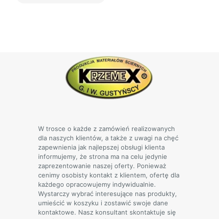
Ten
produkt
ma
wiele
wariantów.
Opcje
można
wybrać
na
stronie
produktu
W trosce o każde z zamówień realizowanych
dla naszych klientów, a także z uwagi na chęć
zapewnienia jak najlepszej obsługi klienta
informujemy, że strona ma na celu jedynie
zaprezentowanie naszej oferty. Ponieważ
cenimy osobisty kontakt z klientem, ofertę dla
każdego opracowujemy indywidualnie.
Wystarczy wybrać interesujące nas produkty,
umieścić w koszyku i zostawić swoje dane
kontaktowe. Nasz konsultant skontaktuje się