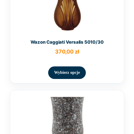
Wazon Caggiati Versalis 5010/30
370,00
zł
Ten
produkt
Wybierz opcje
ma
wiele
wariantów.
Opcje
można
wybrać
na
stronie
produktu