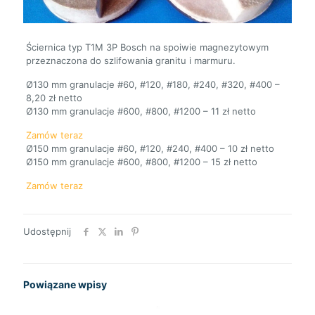
Ściernica typ T1M 3P Bosch na spoiwie magnezytowym
przeznaczona do szlifowania granitu i marmuru.
Ø130 mm granulacje #60, #120, #180, #240, #320, #400 –
8,20 zł netto
Ø130 mm granulacje #600, #800, #1200 – 11 zł netto
Zamów teraz
Ø150 mm granulacje #60, #120, #240, #400 – 10 zł netto
Ø150 mm granulacje #600, #800, #1200 – 15 zł netto
Zamów teraz
Udostępnij
Powiązane wpisy