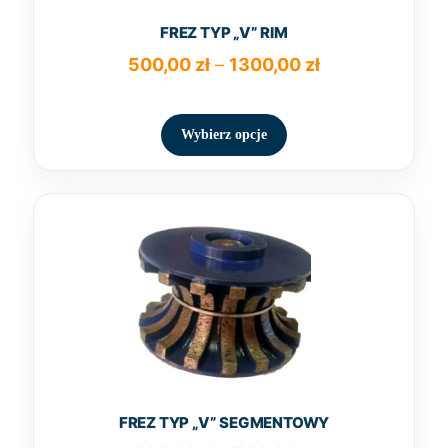
FREZ TYP „V” RIM
Zakres
500,00
zł
–
1300,00
zł
cen:
Ten
od
produkt
500,00 zł
Wybierz opcje
ma
do
wiele
1300,00 zł
wariantów.
Opcje
można
wybrać
na
stronie
produktu
FREZ TYP „V” SEGMENTOWY