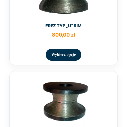
FREZ TYP „U” RIM
800,00
zł
Ten
produkt
Wybierz opcje
ma
wiele
wariantów.
Opcje
można
wybrać
na
stronie
produktu