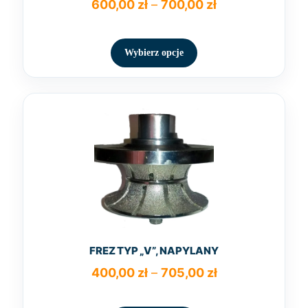
Zakres
600,00
zł
–
700,00
zł
cen:
Ten
od
produkt
600,00 zł
Wybierz opcje
ma
do
wiele
700,00 zł
wariantów.
Opcje
można
wybrać
na
stronie
produktu
FREZ TYP „V”, NAPYLANY
Zakres
400,00
zł
–
705,00
zł
cen:
Ten
od