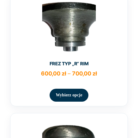
FREZ TYP „R” RIM
Zakres
600,00
zł
–
700,00
zł
cen:
Ten
od
produkt
600,00 zł
Wybierz opcje
ma
do
wiele
700,00 zł
wariantów.
Opcje
można
wybrać
na