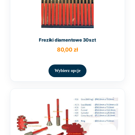
produktu
Freziki diamentowe 30szt
80,00
zł
Ten
produkt
Wybierz opcje
ma
wiele
wariantów.
Opcje
można
wybrać
na
stronie
produktu