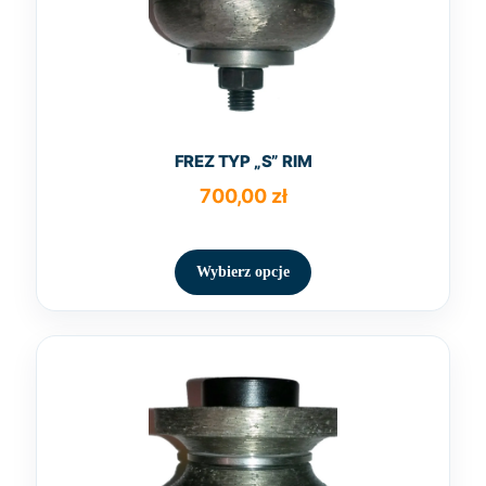
stronie
produktu
FREZ TYP „S” RIM
700,00
zł
Ten
produkt
Wybierz opcje
ma
wiele
wariantów.
Opcje
można
wybrać
na
stronie
produktu